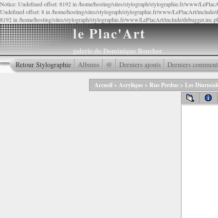
Notice: Undefined offset: 8192 in /home/hosting/sites/stylograph/stylographie.fr/www/LePlacA
Undefined offset: 8 in /home/hosting/sites/stylograph/stylographie.fr/www/LePlacArt/include/d
8192 in /home/hosting/sites/stylograph/stylographie.fr/www/LePlacArt/include/debugger.inc.p
le Plac'Art
galerie de Dominique Boucher
Retour Stylographie
Albums
@
Derniers ajouts
Derniers comment
Accueil
>
Acrylique
>
Rue Perdue
>
Les Diurnéal