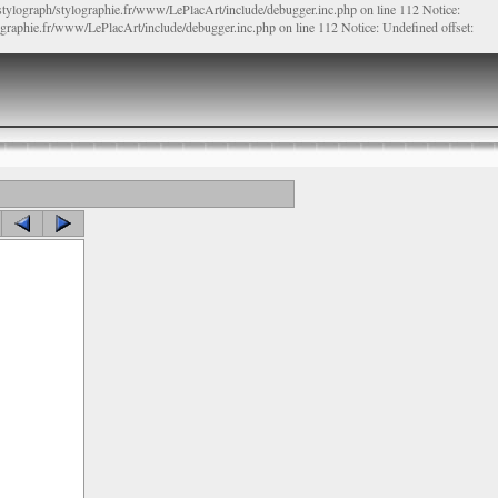
/stylograph/stylographie.fr/www/LePlacArt/include/debugger.inc.php on line 112 Notice:
lographie.fr/www/LePlacArt/include/debugger.inc.php on line 112 Notice: Undefined offset: