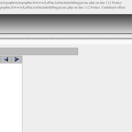
/stylograph/stylographie.fr/www/LePlacArt/include/debugger.inc.php on line 112 Notice:
lographie.fr/www/LePlacArt/include/debugger.inc.php on line 112 Notice: Undefined offset: