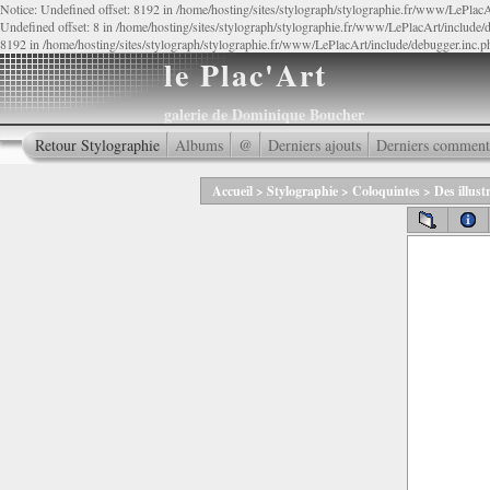
Notice: Undefined offset: 8192 in /home/hosting/sites/stylograph/stylographie.fr/www/LePlacA
Undefined offset: 8 in /home/hosting/sites/stylograph/stylographie.fr/www/LePlacArt/include/d
8192 in /home/hosting/sites/stylograph/stylographie.fr/www/LePlacArt/include/debugger.inc.p
le Plac'Art
galerie de Dominique Boucher
Retour Stylographie
Albums
@
Derniers ajouts
Derniers comment
Accueil
>
Stylographie
>
Coloquintes
>
Des illust