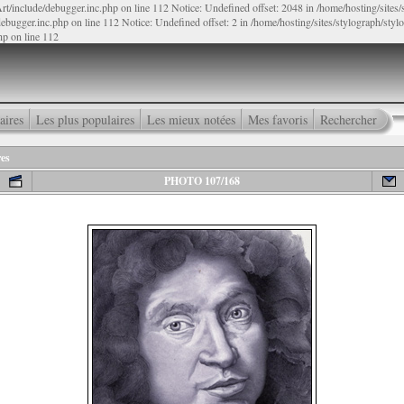
rt/include/debugger.inc.php on line 112 Notice: Undefined offset: 2048 in /home/hosting/sites
ebugger.inc.php on line 112 Notice: Undefined offset: 2 in /home/hosting/sites/stylograph/sty
hp on line 112
aires
Les plus populaires
Les mieux notées
Mes favoris
Rechercher
res
PHOTO 107/168