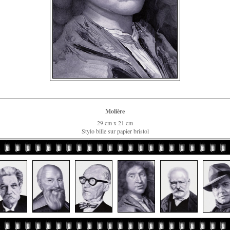
Molière
29 cm x 21 cm
Stylo bille sur papier bristol