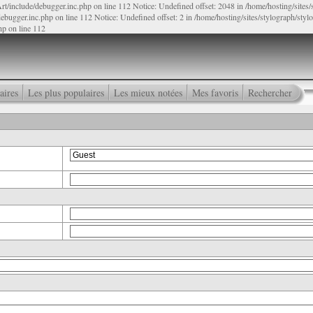
rt/include/debugger.inc.php on line 112 Notice: Undefined offset: 2048 in /home/hosting/sites
ebugger.inc.php on line 112 Notice: Undefined offset: 2 in /home/hosting/sites/stylograph/sty
hp on line 112
aires
Les plus populaires
Les mieux notées
Mes favoris
Rechercher