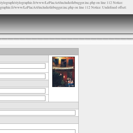
/stylograph/stylographie.fr/www/LePlacArt/include/debugger.inc.php on line 112 Notice:
lographie.fr/www/LePlacArt/include/debugger.inc.php on line 112 Notice: Undefined offset: