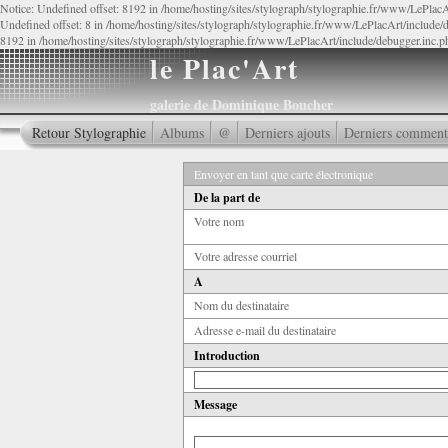
Notice: Undefined offset: 8192 in /home/hosting/sites/stylograph/stylographie.fr/www/LePlacA
Undefined offset: 8 in /home/hosting/sites/stylograph/stylographie.fr/www/LePlacArt/include/d
8192 in /home/hosting/sites/stylograph/stylographie.fr/www/LePlacArt/include/debugger.inc.p
le Plac'Art
galerie de Dominique Boucher
Retour Stylographie
Albums
@
Derniers ajouts
Derniers comment
Envoyer en tant que carte électronique
De la part de
Votre nom
Votre adresse courriel
A
Nom du destinataire
Adresse e-mail du destinataire
Introduction
Message