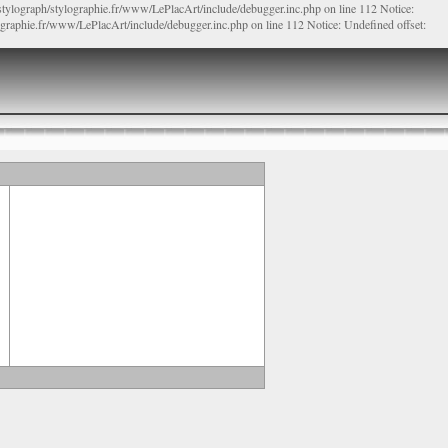
/stylograph/stylographie.fr/www/LePlacArt/include/debugger.inc.php on line 112 Notice:
lographie.fr/www/LePlacArt/include/debugger.inc.php on line 112 Notice: Undefined offset: