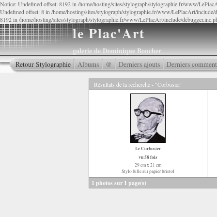
Notice: Undefined offset: 8192 in /home/hosting/sites/stylograph/stylographie.fr/www/LePlacA
Undefined offset: 8 in /home/hosting/sites/stylograph/stylographie.fr/www/LePlacArt/include/d
8192 in /home/hosting/sites/stylograph/stylographie.fr/www/LePlacArt/include/debugger.inc.p
le Plac'Art
galerie de Dominique Boucher
Retour Stylographie
Albums
@
Derniers ajouts
Derniers comment
Résultats de la recherche - "Corbusier"
Le Corbusier
vu 58 fois
29 cm x 21 cm
Stylo bille sur papier bristol
1 photos sur 1 page(s)