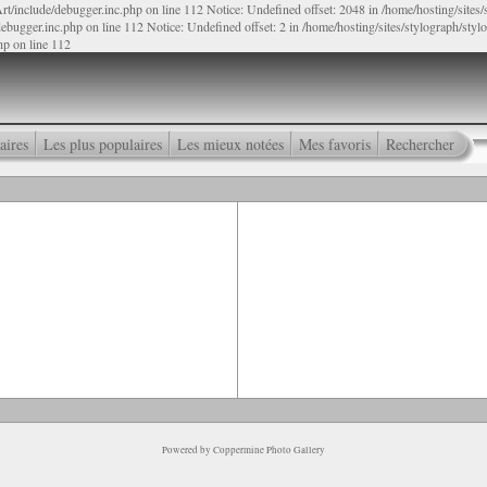
rt/include/debugger.inc.php on line 112 Notice: Undefined offset: 2048 in /home/hosting/sites
ebugger.inc.php on line 112 Notice: Undefined offset: 2 in /home/hosting/sites/stylograph/sty
hp on line 112
aires
Les plus populaires
Les mieux notées
Mes favoris
Rechercher
Powered by
Coppermine Photo Gallery