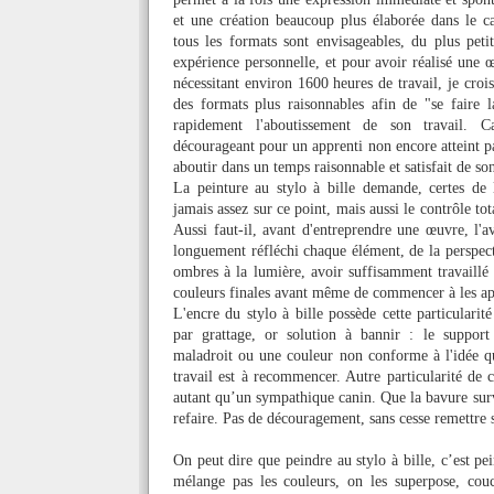
et une création beaucoup plus élaborée dans le cal
tous les formats sont envisageables, du plus pet
expérience personnelle, et pour avoir réalisé un
nécessitant environ 1600 heures de travail, je croi
des formats plus raisonnables afin de "se faire 
rapidement l'aboutissement de son travail. Ca
décourageant pour un apprenti non encore atteint p
aboutir dans un temps raisonnable et satisfait de son
La peinture au stylo à bille demande, certes de la
jamais assez sur ce point, mais aussi le contrôle tota
Aussi faut-il, avant d'entreprendre une œuvre, l'a
longuement réfléchi chaque élément, de la perspect
ombres à la lumière, avoir suffisamment travaillé l
couleurs finales avant même de commencer à les ap
L'encre du stylo à bille possède cette particularité
par grattage, or solution à bannir : le support
maladroit ou une couleur non conforme à l'idée que
travail est à recommencer. Autre particularité de c
autant qu’un sympathique canin. Que la bavure surv
refaire. Pas de découragement, sans cesse remettre 
On peut dire que peindre au stylo à bille, c’est pe
mélange pas les couleurs, on les superpose, co