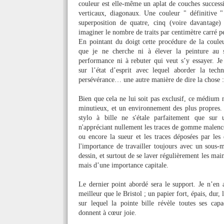
couleur est elle-même un aplat de couches successi
verticaux, diagonaux. Une couleur " définitive "
superposition de quatre, cinq (voire davantage) 
imaginer le nombre de traits par centimètre carré 
En pointant du doigt cette procédure de la couleu
que je ne cher
che ni à élever la peinture au 
performance ni à rebuter qui veut s’y essayer. J
sur l’état d’esprit avec lequel aborder la techn
persévérance… une autre manière de dire la chose :
Bien que cela ne lui soit pas exclusif, ce médium n
minutieux, et un environnement des plus propres.
stylo à bille ne s'étale parfaitement que sur 
n'appréciant nullement les traces de gomme malenco
ou encore la sueur et les traces déposées par les 
l'importance de travailler toujours avec un sous-m
dessin, et surtout de se laver régulièrement les mains
mais d’une importance capitale.
Le dernier point abordé sera le support. Je n’en 
meilleur que le Bristol ; un papier fort, épais, dur,
sur lequel la pointe bille révèle toutes ses capa
donnent à cœur joie.